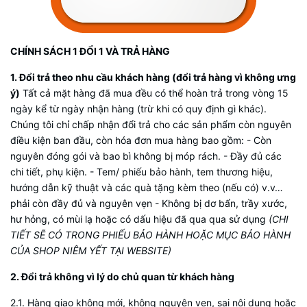
CHÍNH SÁCH 1 ĐỔI 1 VÀ TRẢ HÀNG
1. Đổi trả theo nhu cầu khách hàng (đổi trả hàng vì không ưng
ý)
Tất cả mặt hàng đã mua đều có thể hoàn trả trong vòng 15
ngày kể từ ngày nhận hàng (trừ khi có quy định gì khác).
Chúng tôi chỉ chấp nhận đổi trả cho các sản phẩm còn nguyên
điều kiện ban đầu, còn hóa đơn mua hàng bao gồm: - Còn
nguyên đóng gói và bao bì không bị móp rách. - Đầy đủ các
chi tiết, phụ kiện. - Tem/ phiếu bảo hành, tem thương hiệu,
hướng dẫn kỹ thuật và các quà tặng kèm theo (nếu có) v.v…
phải còn đầy đủ và nguyên vẹn - Không bị dơ bẩn, trầy xước,
hư hỏng, có mùi lạ hoặc có dấu hiệu đã qua qua sử dụng
(CHI
TIẾT SẼ CÓ TRONG PHIẾU BẢO HÀNH HOẶC MỤC BẢO HÀNH
CỦA SHOP NIÊM YẾT TẠI WEBSITE)
2. Đổi trả không vì lý do chủ quan từ khách hàng
2.1. Hàng giao không mới, không nguyên vẹn, sai nội dung hoặc