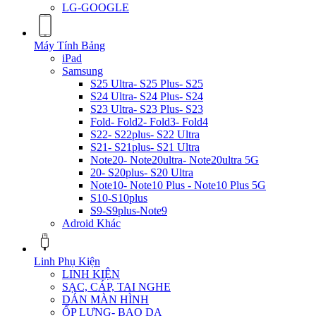
LG-GOOGLE
Máy Tính Bảng
iPad
Samsung
S25 Ultra- S25 Plus- S25
S24 Ultra- S24 Plus- S24
S23 Ultra- S23 Plus- S23
Fold- Fold2- Fold3- Fold4
S22- S22plus- S22 Ultra
S21- S21plus- S21 Ultra
Note20- Note20ultra- Note20ultra 5G
20- S20plus- S20 Ultra
Note10- Note10 Plus - Note10 Plus 5G
S10-S10plus
S9-S9plus-Note9
Adroid Khác
Linh Phụ Kiện
LINH KIỆN
SẠC, CÁP, TAI NGHE
DÁN MÀN HÌNH
ỐP LƯNG- BAO DA