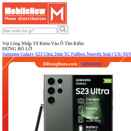
Vui Lòng Nhập Từ Khóa Vào Ô Tìm Kiếm
ĐỪNG BỎ LỠ
Samsung Galaxy S23 Ultra 2sim 5G Fullbox Nguyên Seal ( US/ S