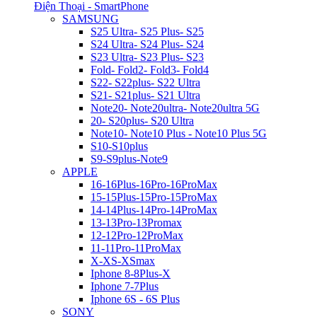
Điện Thoại - SmartPhone
SAMSUNG
S25 Ultra- S25 Plus- S25
S24 Ultra- S24 Plus- S24
S23 Ultra- S23 Plus- S23
Fold- Fold2- Fold3- Fold4
S22- S22plus- S22 Ultra
S21- S21plus- S21 Ultra
Note20- Note20ultra- Note20ultra 5G
20- S20plus- S20 Ultra
Note10- Note10 Plus - Note10 Plus 5G
S10-S10plus
S9-S9plus-Note9
APPLE
16-16Plus-16Pro-16ProMax
15-15Plus-15Pro-15ProMax
14-14Plus-14Pro-14ProMax
13-13Pro-13Promax
12-12Pro-12ProMax
11-11Pro-11ProMax
X-XS-XSmax
Iphone 8-8Plus-X
Iphone 7-7Plus
Iphone 6S - 6S Plus
SONY