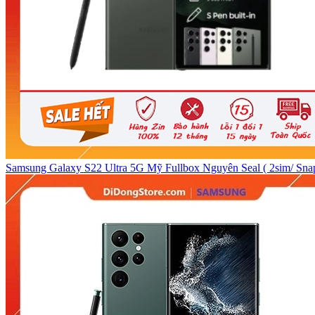
Samsung Galaxy S22 Ultra 5G Mỹ Fullbox Nguyên Seal ( 2sim/ Sna