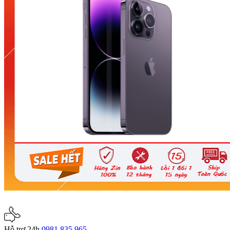
Hỗ trợ 24h
0981 835 965