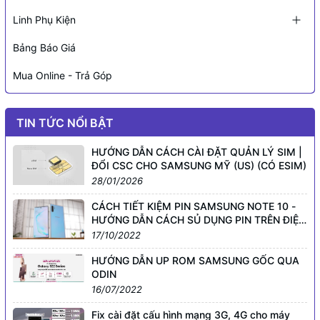
Linh Phụ Kiện
Bảng Báo Giá
Mua Online - Trả Góp
TIN TỨC NỔI BẬT
HƯỚNG DẪN CÁCH CÀI ĐẶT QUẢN LÝ SIM |
ĐỔI CSC CHO SAMSUNG MỸ (US) (CÓ ESIM)
28/01/2026
CÁCH TIẾT KIỆM PIN SAMSUNG NOTE 10 -
HƯỚNG DẪN CÁCH SỦ DỤNG PIN TRÊN ĐIỆN
THOẠI SMARTPHONE GALAXY KHÁC
17/10/2022
HƯỚNG DẪN UP ROM SAMSUNG GỐC QUA
ODIN
16/07/2022
Fix cài đặt cấu hình mạng 3G, 4G cho máy