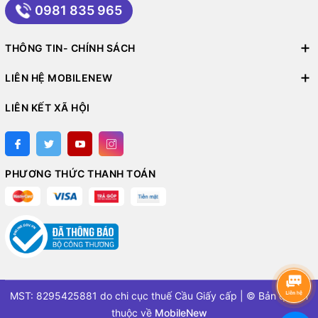
0981 835 965
THÔNG TIN- CHÍNH SÁCH
LIÊN HỆ MOBILENEW
LIÊN KẾT XÃ HỘI
PHƯƠNG THỨC THANH TOÁN
MST: 8295425881 do chi cục thuế Cầu Giấy cấp | © Bản quyền
thuộc về
MobileNew