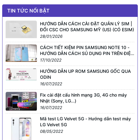
TIN TỨC NỔI BẬT
HƯỚNG DẪN CÁCH CÀI ĐẶT QUẢN LÝ SIM |
ĐỔI CSC CHO SAMSUNG MỸ (US) (CÓ ESIM)
28/01/2026
CÁCH TIẾT KIỆM PIN SAMSUNG NOTE 10 -
HƯỚNG DẪN CÁCH SỦ DỤNG PIN TRÊN ĐIỆN
THOẠI SMARTPHONE GALAXY KHÁC
17/10/2022
HƯỚNG DẪN UP ROM SAMSUNG GỐC QUA
ODIN
16/07/2022
Fix cài đặt cấu hình mạng 3G, 4G cho máy
Nhật (Sony, LG...)
16/07/2022
Mã test LG Velvet 5G - Hướng dẫn test máy
LG Velvet 5G
08/05/2022